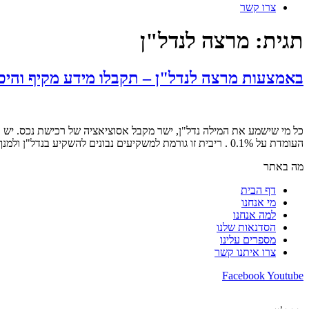
צרו קשר
תגית:
מרצה לנדל"ן
באמצעות מרצה לנדל"ן – תקבלו מידע מקיף והיכ
כל מי שישמע את המילה נדל"ן, ישר מקבל אסוציאציה של רכישת נכס. יש כא
העומדת על 0.1% . ריבית זו גורמת למשקיעים נבונים להשקיע בנדל"ן ולמנף את השקעתם. ישנם כאלה ששומעים הרצאה מאת מרצה לנדל"ן, […]
מה באתר
דף הבית
מי אנחנו
למה אנחנו
הסדנאות שלנו
מספרים עלינו
צרו איתנו קשר
Facebook
Youtube