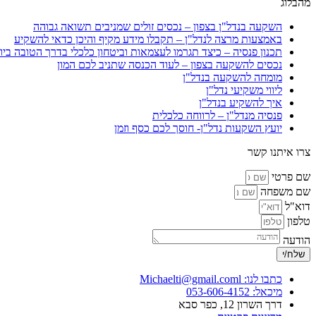
מהבלוג
השקעה בנדל"ן בצפון – נכסים זולים שמניבים תשואה גבוהה
באמצעות מרצה לנדל"ן – תקבלו מידע מקיף והיכן כדאי להשקיע
תכנון פנסיה – כיצד תגרמו לעצמאות וביטחון כלכלי בדרך הטובה ביו
נכסים להשקעה בצפון – לעוד הכנסה שתניב לכם המון
מומחה להשקעה בנדל"ן
ליווי משקיעי נדל"ן
איך להשקיע בנדל"ן
פנסיה מנדל"ן – לרווחה כלכלית
יועץ השקעות נדל"ן- חוסך לכם כסף וזמן
צרו איתנו קשר
שם פרטי
שם משפחה
דוא"ל
טלפון
הודעה
שלח/י
כתבו לנו: Michaelti@gmail.coml
מיכאל: 053-606-4152
דרך השרון 12, כפר סבא