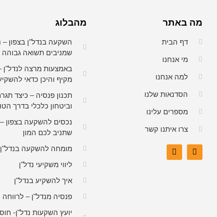
מה באתר
מהבלוג
דף הבית
השקעה בנדל"ן בצפון – נ
שמניבים תשואה גבוהה
מי אנחנו
באמצעות מרצה לנדל"ן –
למה אנחנו
מקיף והיכן כדאי להשקיע
הסדנאות שלנו
תכנון פנסיה – כיצד תגר
וביטחון כלכלי בדרך הטו
מספרים עלינו
נכסים להשקעה בצפון – 
צרו איתנו קשר
שתניב לכם המון
מומחה להשקעה בנדל"ן
ליווי משקיעי נדל"ן
איך להשקיע בנדל"ן
פנסיה מנדל"ן – לרווחה 
יועץ השקעות נדל"ן- חוס