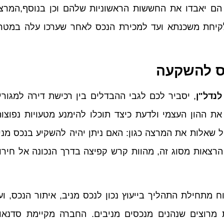
הם יאבדו את החששות הראשוניות שלהם וכן בנוסף,המרצ
קיחת משכנתא ועד למכירת הנכס לאחר שערכו עלה במטר
כס להשקעה
נדל"ן
, יסביר לכם לגבי ההבדלים בין רכישת דירה למגורי
את ההון העצמי ולדעת כיצד תוכלו להימנע מטעויות נפוצות
ול שאלות את המרצה כגון: האם ניתן יהיה להשקיע בנכס מני
? הרצאות מסוג זה, מהוות קרש קפיצה בדרך הנכונה אל חירו
 מתחילת התהליך בייעוץ נכון לנכס מניב, איתור הנכס, וע
ת מרוצים שנהנים מנכסים מניבים. החברה מקיימת סדנאו